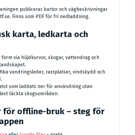
reningen publicerar kartor och vägbeskrivningar
stf.se. Finns som PDF för fri nedladdning.
isk karta, ledkarta och
 form via höjdkurvor, skogar, vattendrag och
 landskapet.
fika vandringsleder, rastplatser, vindskydd och
.
elst som laddats ner för användning utan
 glest täckta skogsområden.
 för offline-bruk – steg för
-appen
ore
eller
Google Play
– gratis.