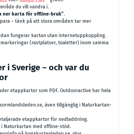
mråde du vill vandra i.
 ner karta för offline-bruk”
.
 spara – tänk på att stora områden tar mer
sedan fungerar kartan utan internetuppkoppling.
-markeringar (rastplatser, toaletter) inom samma
 i Sverige – och var du
tor
uder etappkartor som PDF. Outdooractive har hela
 sormlandsleden.se, även tillgänglig i Naturkartan-
taljerade etappkartor för nedladdning.
i Naturkartan med offline-stöd.
appinfo på hogakustenleden.se, plus