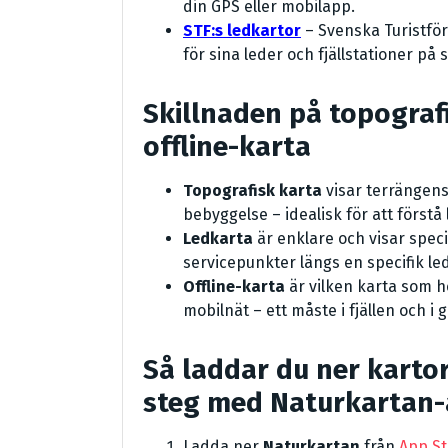
din GPS eller mobilapp.
STF:s ledkartor
– Svenska Turistfö
för sina leder och fjällstationer på 
Skillnaden på topograf
offline-karta
Topografisk karta
visar terrängens
bebyggelse – idealisk för att förstå
Ledkarta
är enklare och visar speci
servicepunkter längs en specifik led
Offline-karta
är vilken karta som h
mobilnät – ett måste i fjällen och i
Så laddar du ner kartor
steg med Naturkartan
Ladda ner
Naturkartan
från
App St