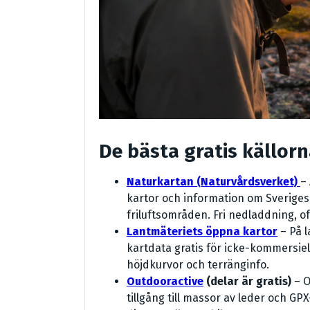
De bästa gratis källor
Naturkartan (Naturvårdsverket)
–
kartor och information om Sveriges
friluftsområden. Fri nedladdning, of
Lantmäteriets öppna kartor
– På l
kartdata gratis för icke-kommersiell
höjdkurvor och terränginfo.
Outdooractive
(delar är gratis)
– O
tillgång till massor av leder och GPX