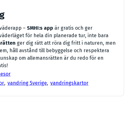
ng
 väderapp –
SMHI:s app
är gratis och ger
väderläget för hela din planerade tur, inte bara
rätten
ger dig rätt att röra dig fritt i naturen, men
em, håll avstånd till bebyggelse och respektera
h kunskap om allemansrätten är du redo för en
tis!
esor
or
,
vandring Sverige
,
vandringskartor