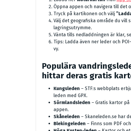
Öppna appen och navigera till det o
Tryck på kartikonen och välj
”Ladda
Välj det geografiska område du vill
lagringsutrymme.
Vänta tills nedladdningen är klar, 
Tips: Ladda även ner leder och POI
vy.
Populära vandringsleder
hittar deras gratis kar
Kungsleden
– STF:s webbplats erbj
leden med GPX.
Sörmlandsleden
– Gratis kartor på
appen.
Skåneleden
– Skaneleden.se har de
Blekingeleden
– Finns som PDF och 
Höga Kusten-leden
– Kartor och et