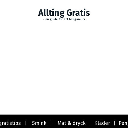
Allting Gratis
- en guide för ett billigare liv
gratistips
Smink
Mat & dryck
Kläder
Pen