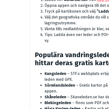
Öppna appen och navigera till det o
Tryck på kartikonen och välj
”Ladda
Välj det geografiska område du vill
lagringsutrymme.
Vänta tills nedladdningen är klar, 
Tips: Ladda även ner leder och POI
vy.
Populära vandringsleder
hittar deras gratis kar
Kungsleden
– STF:s webbplats erbj
leden med GPX.
Sörmlandsleden
– Gratis kartor på
appen.
Skåneleden
– Skaneleden.se har de
Blekingeleden
– Finns som PDF och 
Höga Kusten-leden
– Kartor och et