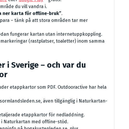
mråde du vill vandra i.
 ner karta för offline-bruk”
.
 spara – tänk på att stora områden tar mer
sedan fungerar kartan utan internetuppkoppling.
-markeringar (rastplatser, toaletter) inom samma
 i Sverige – och var du
tor
uder etappkartor som PDF. Outdooractive har hela
 sormlandsleden.se, även tillgänglig i Naturkartan-
taljerade etappkartor för nedladdning.
i Naturkartan med offline-stöd.
appinfo på hogakustenleden.se, plus