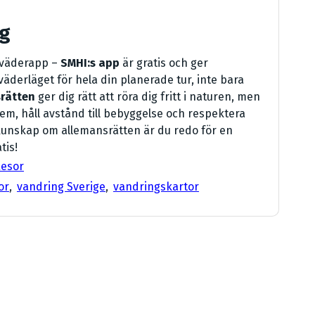
ng
 väderapp –
SMHI:s app
är gratis och ger
väderläget för hela din planerade tur, inte bara
rätten
ger dig rätt att röra dig fritt i naturen, men
em, håll avstånd till bebyggelse och respektera
h kunskap om allemansrätten är du redo för en
tis!
esor
or
,
vandring Sverige
,
vandringskartor