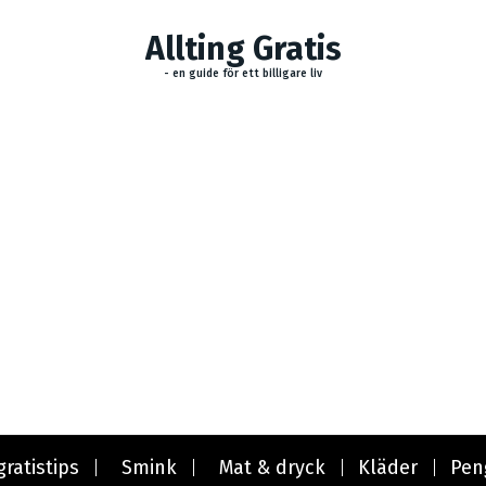
Allting Gratis
- en guide för ett billigare liv
gratistips
Smink
Mat & dryck
Kläder
Pen