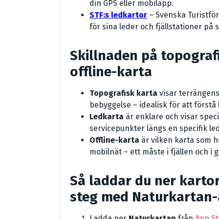
din GPS eller mobilapp.
STF:s ledkartor
– Svenska Turistfö
för sina leder och fjällstationer på 
Skillnaden på topograf
offline-karta
Topografisk karta
visar terrängens
bebyggelse – idealisk för att förstå
Ledkarta
är enklare och visar speci
servicepunkter längs en specifik led
Offline-karta
är vilken karta som h
mobilnät – ett måste i fjällen och i
Så laddar du ner kartor
steg med Naturkartan
Ladda ner
Naturkartan
från
App St