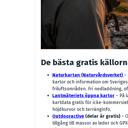
De bästa gratis källor
Naturkartan (Naturvårdsverket)
–
kartor och information om Sveriges
friluftsområden. Fri nedladdning, of
Lantmäteriets öppna kartor
– På l
kartdata gratis för icke-kommersiell
höjdkurvor och terränginfo.
Outdooractive
(delar är gratis)
– O
tillgång till massor av leder och GPX