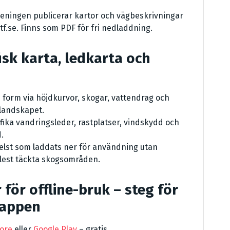
reningen publicerar kartor och vägbeskrivningar
stf.se. Finns som PDF för fri nedladdning.
isk karta, ledkarta och
 form via höjdkurvor, skogar, vattendrag och
 landskapet.
fika vandringsleder, rastplatser, vindskydd och
.
elst som laddats ner för användning utan
 glest täckta skogsområden.
 för offline-bruk – steg för
-appen
ore
eller
Google Play
– gratis.