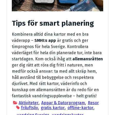
Tips för smart planering
Kombinera alltid dina kartor med en bra
väderapp –
SMHI:s app
är gratis och ger
timprognos för hela Sverige. Kontrollera
väderläget för hela din planerade tur, inte bara
startdagen. Kom också ihåg att
allemansrätten
ger dig rätt att röra dig fritt i naturen, men
medför också ansvar: ta med allt skräp hem,
håll avstånd till bebyggelse och respektera
djurlivet. Med rätt kartor, väderinfo och
kunskap om allemansrätten är du redo för en
fantastisk vandringsupplevelse – helt gratis!
Aktiviteter
,
Appar & Datorprogram
,
Resor
friluftsliv
,
gratis kartor
,
offline-kartor
,