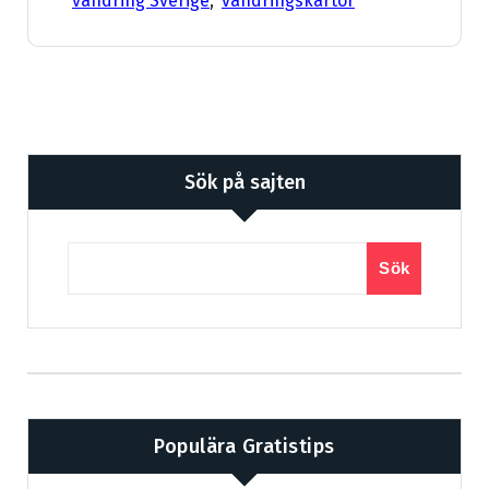
vandring Sverige
,
vandringskartor
Sök på sajten
Sök
Populära Gratistips