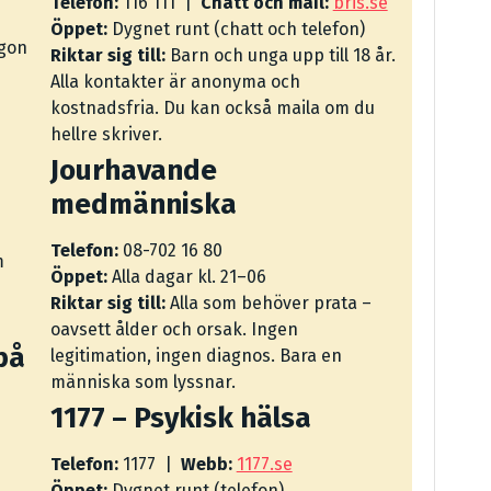
Telefon:
116 111 |
Chatt och mail:
bris.se
Öppet:
Dygnet runt (chatt och telefon)
ågon
Riktar sig till:
Barn och unga upp till 18 år.
Alla kontakter är anonyma och
kostnadsfria. Du kan också maila om du
hellre skriver.
Jourhavande
medmänniska
Telefon:
08-702 16 80
m
Öppet:
Alla dagar kl. 21–06
Riktar sig till:
Alla som behöver prata –
oavsett ålder och orsak. Ingen
på
legitimation, ingen diagnos. Bara en
människa som lyssnar.
1177 – Psykisk hälsa
Telefon:
1177 |
Webb:
1177.se
Öppet:
Dygnet runt (telefon)