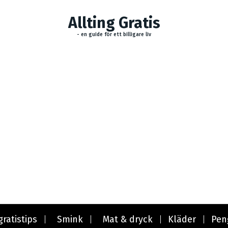
Allting Gratis
- en guide för ett billigare liv
gratistips
Smink
Mat & dryck
Kläder
Pen