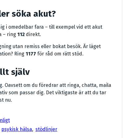
ller söka akut?
g i omedelbar fara – till exempel vid ett akut
a – ring
112
direkt.
ning utan remiss eller bokat besök. Är läget
ation? Ring
1177
för råd om rätt stöd.
lt själv
g. Oavsett om du föredrar att ringa, chatta, maila
tiv som passar dig. Det viktigaste är att du tar
st nu.
nligt
,
psykisk hälsa
,
stödlinjer