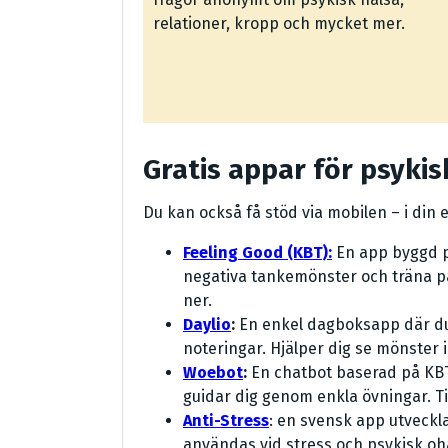
relationer, kropp och mycket mer.
Gratis appar för psykis
Du kan också få stöd via mobilen – i din 
Feeling Good (KBT):
En app byggd på
negativa tankemönster och träna på
ner.
Daylio
:
En enkel dagboksapp där du
noteringar. Hjälper dig se mönster 
Woebot
:
En chatbot baserad på KBT
guidar dig genom enkla övningar. Ti
Anti-Stress
: en svensk app utveckl
användas vid stress och psykisk o