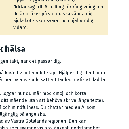
Riktar sig till:
Alla. Ring för rådgivning om
du är osäker på var du ska vända dig.
Sjuksköterskor svarar och hjälper dig
vidare.
k hälsa
egen takt, när det passar dig.
 kognitiv beteendeterapi. Hjälper dig identifiera
 mer balanserade sätt att tänka. Gratis att ladda
 loggar hur du mår med emoji och korta
i ditt mående utan att behöva skriva långa texter.
 och mindfulness. Du chattar med en AI som
llgänglig på engelska.
ad av Västra Götalandsregionen. Den kan
hälsa som exempelvis oro, ångest, nedstämdhet,