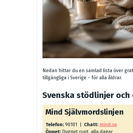
Nedan hittar du en samlad lista över grat
tillgängliga i Sverige – för alla åldrar.
Svenska stödlinjer och
Mind Självmordslinjen
Telefon:
90101 |
Chatt:
mind.se
Öppet:
Dygnet runt, alla dagar