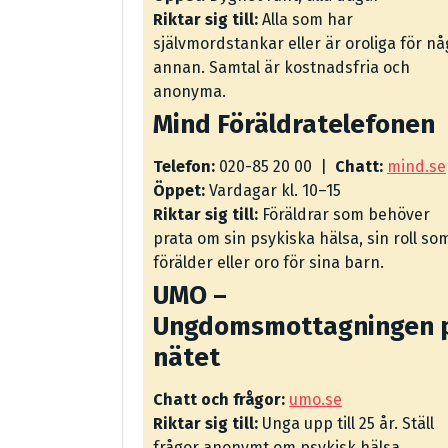
Riktar sig till:
Alla som har
självmordstankar eller är oroliga för n
annan. Samtal är kostnadsfria och
anonyma.
Mind Föräldratelefonen
Telefon:
020-85 20 00 |
Chatt:
mind.se
Öppet:
Vardagar kl. 10–15
Riktar sig till:
Föräldrar som behöver
prata om sin psykiska hälsa, sin roll so
förälder eller oro för sina barn.
UMO –
Ungdomsmottagningen 
nätet
Chatt och frågor:
umo.se
Riktar sig till:
Unga upp till 25 år. Ställ
frågor anonymt om psykisk hälsa,