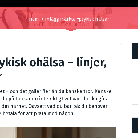
Hem
>
Inlägg märkta "psykisk hälsa"
ykisk ohälsa – linjer,
r
ivet – och det gäller fler än du kanske tror. Kanske
du på tankar du inte riktigt vet vad du ska göra
i din närhet. Oavsett vad du bär på: du behöver
 betala för att prata med någon.