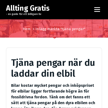
H
Allting Gratis
o
p
- en guide för ett billigare liv
p
a
Hem
>
Inlägg märkta "tjäna pengar"
t
i
l
l
i
Tjäna pengar när du
n
n
laddar din elbil
e
h
å
Bilar kostar mycket pengar och inköpspriset
l
för elbilar ligger fortfarande högre än för
l
fossildrivna fordon. Tänk om det fanns ett
sätt att tjäna pengar på den dyra elbilen och