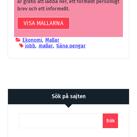
är gratis att ladda ner, ett formellt personligt
brev och ett informellt.
VISA MALLARNA
Ekonomi
,
Mallar
jobb
,
mallar
,
tjäna pengar
Sök på sajten
Sök