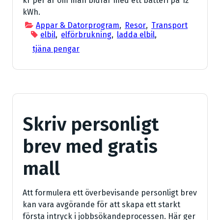
kr per år om man bidrar med ett batteri på 12
kWh.
Appar & Datorprogram
,
Resor
,
Transport
elbil
,
elförbrukning
,
ladda elbil
,
tjäna pengar
Skriv personligt
brev med gratis
mall
Att formulera ett överbevisande personligt brev
kan vara avgörande för att skapa ett starkt
första intryck i jobbsökandeprocessen. Här ger