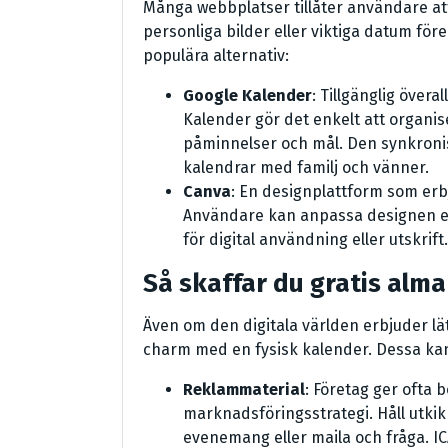
Många webbplatser tillåter användare att 
personliga bilder eller viktiga datum före
populära alternativ:
Google Kalender
: Tillgänglig över
Kalender gör det enkelt att organiser
påminnelser och mål. Den synkronis
kalendrar med familj och vänner.
Canva
: En designplattform som erb
Användare kan anpassa designen e
för digital användning eller utskrift.
Så skaffar du gratis alm
Även om den digitala världen erbjuder lät
charm med en fysisk kalender. Dessa kan e
Reklammaterial
: Företag ger ofta 
marknadsföringsstrategi. Håll utkik i
evenemang eller maila och fråga. ICA