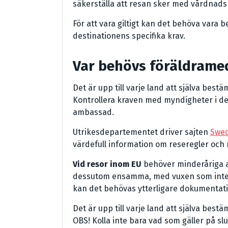
säkerställa att resan sker med vårdna
För att vara giltigt kan det behöva vara b
destinationens specifika krav.
Var behövs föräldrame
Det är upp till varje land att själva bes
Kontrollera kraven med myndigheter i det 
ambassad.
Utrikesdepartementet driver sajten
Swe
värdefull information om reseregler oc
Vid resor inom EU
behöver minderåriga all
dessutom ensamma, med vuxen som inte 
kan det behövas ytterligare dokumentati
Det är upp till varje land att själva be
OBS! Kolla inte bara vad som gäller på s