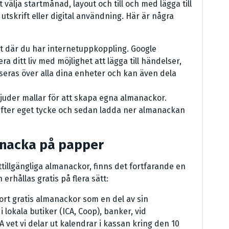
välja startmånad, layout och till och med lägga till
 utskrift eller digital användning. Här är några
allt där du har internetuppkoppling. Google
a ditt liv med möjlighet att lägga till händelser,
eras över alla dina enheter och kan även dela
juder mallar för att skapa egna almanackor.
fter eget tycke och sedan ladda ner almanackan
anacka på papper
tillgängliga almanackor, finns det fortfarande en
rhållas gratis på flera sätt:
bort gratis almanackor som en del av sin
 lokala butiker (ICA, Coop), banker, vid
 vet vi delar ut kalendrar i kassan kring den 10