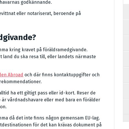
dshavarnas godkännande.
evittnat eller notariserat, beroende på
dgivande?
tämma kring kravet på föräldramedgivande.
land du ska resa till, eller landets närmaste
den Abroad
och där finns kontaktuppgifter och
h rekommendationer.
tid ha ett giltigt pass eller id-kort. Reser de
är vårdnadshavare eller med bara en förälder
on.
stämma då det inte finns någon gemensam EU-lag.
lutdestinationen för det kan krävas dokument på