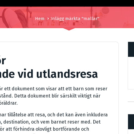
Hem
>
Inlägg märkta "mallar"
ör
de vid utlandsresa
är ett dokument som visar att ett barn som reser
tånd. Detta dokument blir särskilt viktigt när
öräldrar.
r tillåtelse att resa, och det kan även inkludera
, destination, och vem barnet reser med. Det
r att förhindra olovligt bortförande och