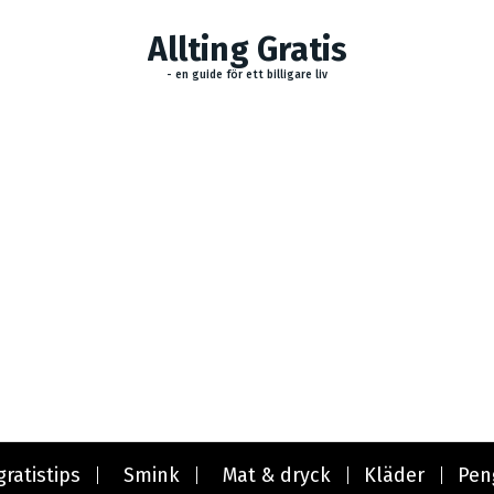
Allting Gratis
- en guide för ett billigare liv
gratistips
Smink
Mat & dryck
Kläder
Pen